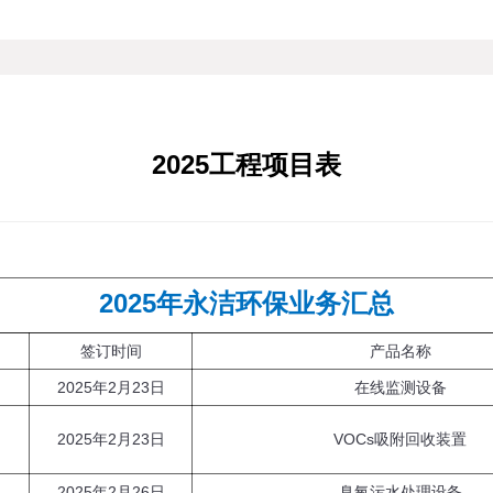
2025工程项目表
2025年永洁环保业务汇总
签订时间
产品名称
2025年2月23日
在线监测设备
2025年2月23日
VOCs吸附回收装置
2025年2月26日
臭氧污水处理设备