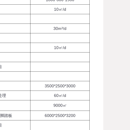
10㎥/d
30m³/d
10㎥/d
目
3500*2500*3000
处理
60㎥/d
9000㎥
脚踏板
6000*2500*3200
目