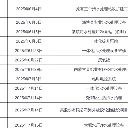
2025年6月4日
原有三个污水处理站改扩建工
2025年6月5日
淄博某乳业污水处理设备
2025年6月5日
某镇污水处理厂2#泵站（临时
2025年6月6日
一体化提升泵站
2025年6月23日
一体化污水处理设备维修
司
2025年6月27日
厌氧罐
2025年6月29日
内蒙古某铝业有限公司水处理
2025年7月5日
临时电控系统
2025年7月14日
一体化污水处理设备
2025年7月14日
尧都区生活污水治理
2025年7月14日
某股份有限公司海外橡胶轮胎建设项目
2025年7月15日
大塬水厂净水处理设备