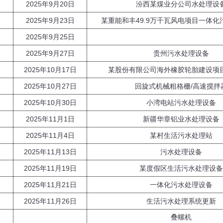
2025年9月20日
汾西某煤业分公司水处理设
2025年9月23日
某重能和丰49.9万千瓦风电项目一体化
2025年9月25日
2025年9月27日
贵州污水处理设备
2025年10月17日
某股份有限公司海外橡胶轮胎建设项
2025年10月27日
回旋式机械粗格栅/高速搅拌
2025年10月30日
小湾电站污水处理设备
2025年11月1日
新疆华章铝业水处理设备
2025年11月4日
某村生活污水处理站
2025年11月13日
污水处理设备
2025年11月19日
某度假区生活污水处理设备
2025年11月21日
一体化污水处理设备
2025年11月26日
生活污水处理系统更新
叠螺机