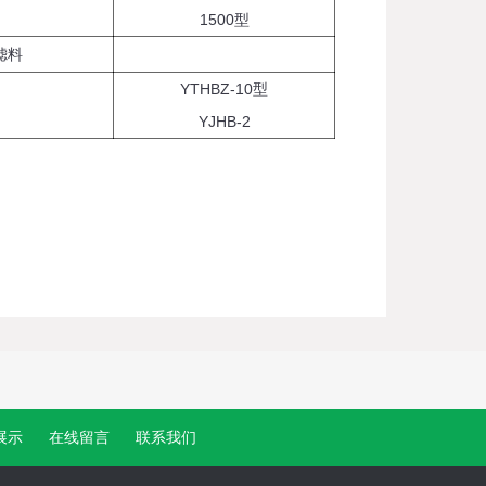
1500型
滤料
YTHBZ-10型
YJHB-2
展示
在线留言
联系我们