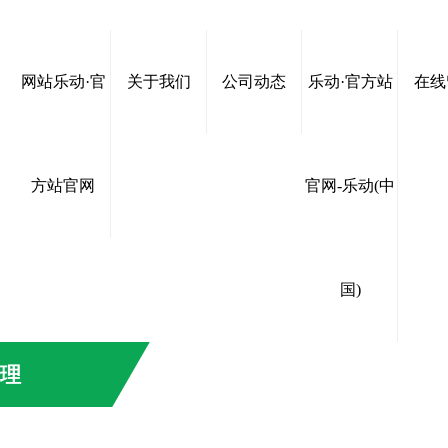
网站乐动·官
关于我们
公司动态
乐动·官方站
在线
方站官网
官网-乐动(中
2025工程项目表
国)
乐动·官方站官网
>
案例展示
>
2025工程项目表
治理