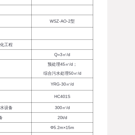
WSZ-AO-2型
化工程
Q=3㎥/d
预处理45㎥/d；
综合污水处理50㎥/d
YRG-30㎥/d
HC401S
水设备
300㎥/d
备
20t/d
Φ5.2m×15m