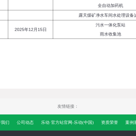
全自动加药机
司
露天煤矿净水车间水处理设备
污水一体化泵站
2025年12月15日
雨水收集池
友情链接：
于我们
公司动态
乐动·官方站官网-乐动(中国)
资质荣誉
案例