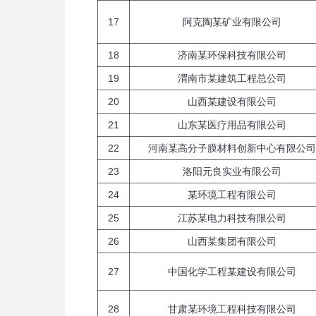
17
阿克陶某矿业有限公司
18
济南某环保科技有限公司
19
渭南市某建筑工程总公司
20
山西某建设有限公司
21
山东某医疗用品有限公司
22
河南某高分子膜材料创新中心有限公
23
洛阳元良实业有限公司
24
某环境工程有限公司
25
江苏某电力科技有限公司
26
山西某集团有限公司
27
中国化学工程某建设有限公司
28
甘肃某环境工程科技有限公司