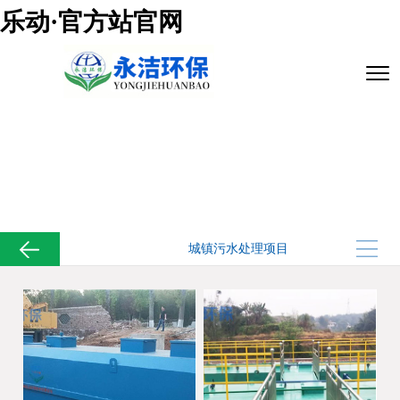
乐动·官方站官网
城镇污水处理项目
乐动·官方站官网
>
乐动·官方站官网-乐动(中国)
>
城镇污水处理项目
城镇污水处理项目