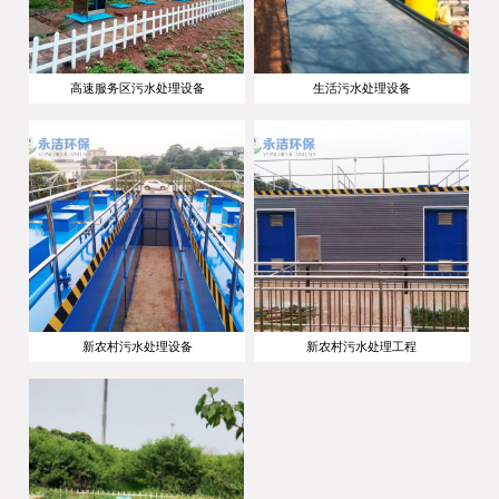
高速服务区污水处理设备
生活污水处理设备
新农村污水处理设备
新农村污水处理工程