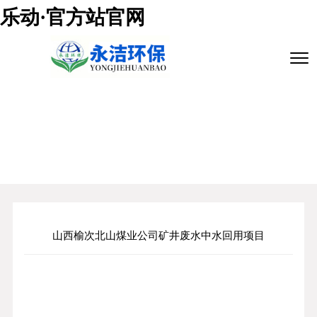
乐动·官方站官网
经典案例
乐动·官方站官网
>
案例展示
>
经典案例
山西榆次北山煤业公司矿井废水中水回用项目