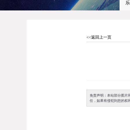
乐
<<返回上一页
免责声明：本站部分图片
任，如果有侵犯到您的权