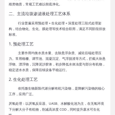
殖类物质，常规工艺难以彻底净化。
二、主流垃圾渗滤液处理工艺体系
预处理 + 生化处理 + 深度处理
行业普遍采用
三段式处理架
构，结合物化、生化、膜处理等技术组合联用，满足不同阶段排放
标准。
1. 预处理工艺
主要作用均衡水质水量、去除悬浮杂质、减轻后端处理压
力。常用格栅、调节池、混凝沉淀、气浮脱渣等方式，拦截大块悬
浮物、漂浮物，沉降泥沙胶体，初步降低水体浊度与部分有机物，
稳定进水水质，保障后续设备平稳运行。
2. 生化处理工艺
依托微生物新陈代谢分解有机污染物，是降解污染物的核心
工序，应用广泛。
厌氧处理
：以厌氧反应器、UASB、水解酸化池为主，在无氧环境
下分解大分子有机物，削减高浓度 COD，同时提升废水可生化
性。