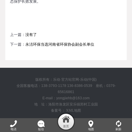
态保护长效发展。
上一篇：
没有了
下一篇：
永洁环保当选河南省环保协会副会长单位
版权所有：乐动·官方站官网-乐动(中国)
全国客服电话：138-3793-1178 136-8386-0539 座机：0379-
65616861
E-mail：yongjiehb@163.com
地 址：洛阳市洛龙区安乐镇郑村工业园
备案号：
XML地图
电话
短信
地图
刷新