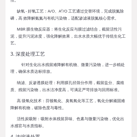
缺氧 - 好氧工艺
：A/O、A²/O 工艺通过交替环境，完成脱氮除
磷，高 效降解氨氮与有机污染物，适配渗滤液脱氮核心需求。
MBR 膜生物反应器
：将生化反应与膜过滤结合，截留活性污
泥，提升污泥浓度，强化降解效果，出水水质大幅优于传统生化工
艺。
3. 深度处理工艺
针对生化出水残留难降解有机物、微量污染物，进一步精处
理，确保水质达标排放。
纳滤、反渗透膜处理
：利用膜孔径筛分作用，截留盐分、腐殖
质、残留污染物，出水洁净度高，可满足严苛排放与回用标准。
高 级氧化技术
：芬顿氧化、臭氧氧化等工艺，氧化分解顽固难
降解有机物，破除色度与毒性。
活性炭吸附
：吸附水体残留异味、色素与微量污染物，优化出
水感官与水质指标。
4. 浓缩液处置