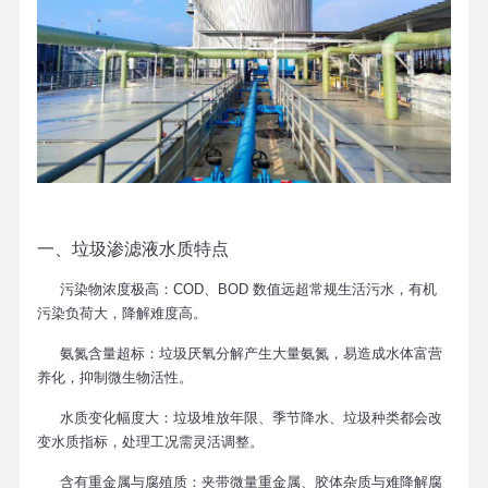
一、垃圾渗滤液水质特点
污染物浓度极高
：COD、BOD 数值远超常规生活污水，有机
污染负荷大，降解难度高。
氨氮含量超标
：垃圾厌氧分解产生大量氨氮，易造成水体富营
养化，抑制微生物活性。
水质变化幅度大
：垃圾堆放年限、季节降水、垃圾种类都会改
变水质指标，处理工况需灵活调整。
含有重金属与腐殖质
：夹带微量重金属、胶体杂质与难降解腐