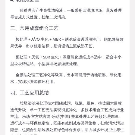
膜处理会产生高盐浓缩液，一般采用回灌填埋场、蒸发处理
等合规方式处置，杜绝二次污染。
三、常用成套组合工艺
预处理 + A²/O 生化 + MBR + 纳滤反渗透
适用性广、脱氮降解效
果优异，出水稳定达标，是填埋场主流成熟工艺。
预处理 + 厌氧 + SBR 生化 + 深度氧化
运维成本适中，适合中小
型垃圾转运站、小型填埋场渗滤液处理。
全膜法处理工艺
净化等级高，出水可回用于场地喷淋、绿化用
水，实现水资源循环利用。
四、工艺应用总结
垃圾渗滤液处理技术围绕减污、脱氮、脱色、控盐四大目标
迭代升级，单一工艺无法实现彻底净化，多技术组合工艺成为行业
主流。乐动·官方站官网-乐动(中国) 整套处理工艺兼顾处理效率、
运行成本与环保稳定性，既能有效削减各类污染物，杜绝污水污染
隐患，也契合生活垃圾处置绿色环保要求，助力城乡环境卫生与生