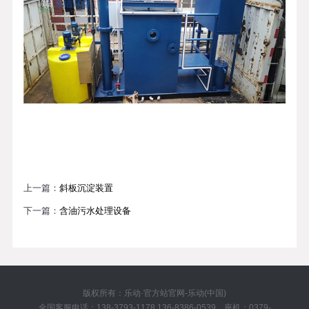
上一篇：
斜板沉淀装置
下一篇：
含油污水处理设备
版权所有：乐动·官方站官网-乐动(中国)
全国客服电话：138-3793-1178 136-8386-0539 座机：0379-