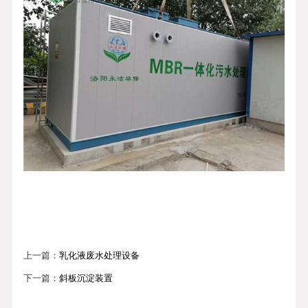
上一篇：
乳化液废水处理设备
下一篇：
斜板沉淀装置