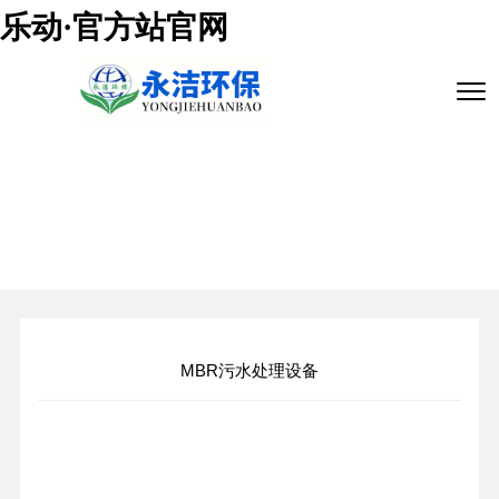
乐动·官方站官网
工业污水处理项目
乐动·官方站官网
>
乐动·官方站官网-乐动(中国)
>
工业污水处理项目
MBR污水处理设备